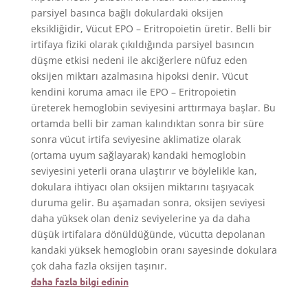
parsiyel basınca bağlı dokulardaki oksijen
eksikliğidir, Vücut EPO – Eritropoietin üretir. Belli bir
irtifaya fiziki olarak çıkıldığında parsiyel basıncın
düşme etkisi nedeni ile akciğerlere nüfuz eden
oksijen miktarı azalmasına hipoksi denir. Vücut
kendini koruma amacı ile EPO – Eritropoietin
üreterek hemoglobin seviyesini arttırmaya başlar. Bu
ortamda belli bir zaman kalındıktan sonra bir süre
sonra vücut irtifa seviyesine aklimatize olarak
(ortama uyum sağlayarak) kandaki hemoglobin
seviyesini yeterli orana ulaştırır ve böylelikle kan,
dokulara ihtiyacı olan oksijen miktarını taşıyacak
duruma gelir. Bu aşamadan sonra, oksijen seviyesi
daha yüksek olan deniz seviyelerine ya da daha
düşük irtifalara dönüldüğünde, vücutta depolanan
kandaki yüksek hemoglobin oranı sayesinde dokulara
çok daha fazla oksijen taşınır.
daha fazla bilgi edinin