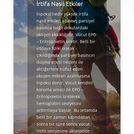
İrtifa Nasıl Etkiler
hipoksi nedir yüksek irtifa
nasıl etkiler; azalmış parsiyel
basınca bağlı dokulardaki
oksijen eksikliğidir, Vücut EPO
– Eritropoietin üretir. Belli bir
irtifaya fiziki olarak
çıkıldığında parsiyel basıncın
düşme etkisi nedeni ile
akciğerlere nüfuz eden
oksijen miktarı azalmasına
hipoksi denir. Vücut kendini
koruma amacı ile EPO –
Eritropoietin üreterek
hemoglobin seviyesini
arttırmaya başlar. Bu ortamda
belli bir zaman kalındıktan
sonra bir süre sonra vücut
irtifa seviyesine aklimatize