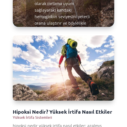
olarak (ortama uyum
sağlayarak) kandaki
hemoglobin seviyesini yeterli
orana ulaştırır ve böylelikle
kan, dokulara ihtiyacı olan
oksijen miktarını taşıyacak
duruma gelir. Bu aşamadan
sonra, oksijen seviyesi daha
yüksek olan deniz seviyelerine
ya da daha düşük irtifalara
dönüldüğünde, vücutta
depolanan kandaki yüksek
hemoglobin oranı sayesinde
dokulara çok daha fazla
oksijen taşınır.
Hipoksi Nedir? Yüksek İrtifa Nasıl Etkiler
Daha fazla bilgi edinin
Yüksek İrtifa Sistemleri
hipoksi nedir yüksek irtifa nasıl etkiler; azalmış