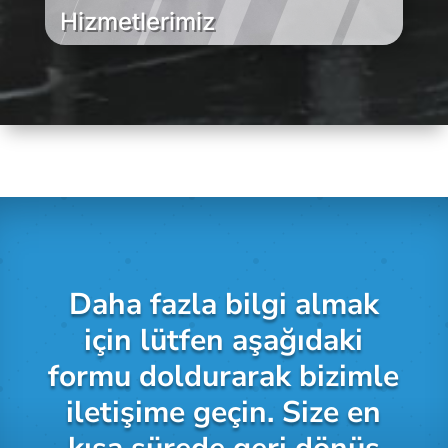
Hizmetlerimiz
Daha fazla bilgi almak
için lütfen aşağıdaki
formu doldurarak bizimle
iletişime geçin. Size en