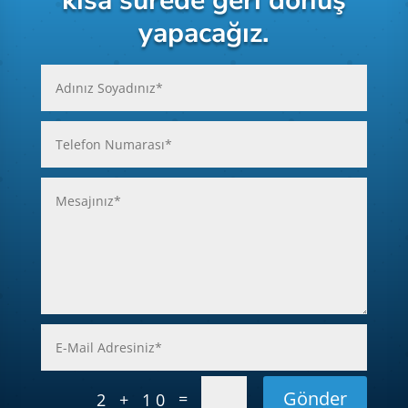
kısa sürede geri dönüş
yapacağız.
Gönder
=
2 + 10