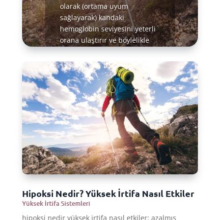
olarak (ortama uyum
sağlayarak) kandaki
hemoglobin seviyesini yeterli
orana ulaştırır ve böylelikle
kan, dokulara ihtiyacı olan
oksijen miktarını taşıyacak
duruma gelir. Bu aşamadan
sonra, oksijen seviyesi daha
yüksek olan deniz seviyelerine
ya da daha düşük irtifalara
dönüldüğünde, vücutta
depolanan kandaki yüksek
hemoglobin oranı sayesinde
dokulara çok daha fazla
oksijen taşınır.
Hipoksi Nedir? Yüksek İrtifa Nasıl Etkiler
Daha fazla bilgi edinin
Yüksek İrtifa Sistemleri
hipoksi nedir yüksek irtifa nasıl etkiler; azalmış