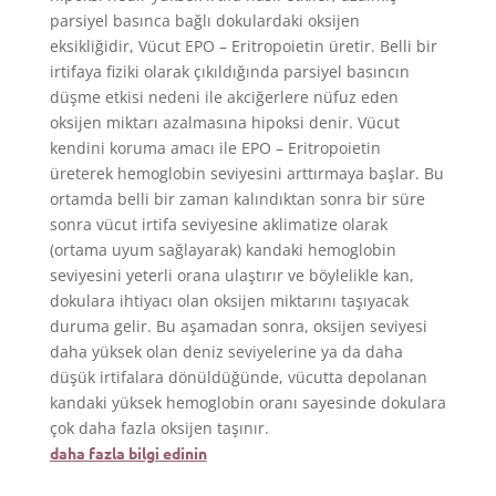
parsiyel basınca bağlı dokulardaki oksijen
eksikliğidir, Vücut EPO – Eritropoietin üretir. Belli bir
irtifaya fiziki olarak çıkıldığında parsiyel basıncın
düşme etkisi nedeni ile akciğerlere nüfuz eden
oksijen miktarı azalmasına hipoksi denir. Vücut
kendini koruma amacı ile EPO – Eritropoietin
üreterek hemoglobin seviyesini arttırmaya başlar. Bu
ortamda belli bir zaman kalındıktan sonra bir süre
sonra vücut irtifa seviyesine aklimatize olarak
(ortama uyum sağlayarak) kandaki hemoglobin
seviyesini yeterli orana ulaştırır ve böylelikle kan,
dokulara ihtiyacı olan oksijen miktarını taşıyacak
duruma gelir. Bu aşamadan sonra, oksijen seviyesi
daha yüksek olan deniz seviyelerine ya da daha
düşük irtifalara dönüldüğünde, vücutta depolanan
kandaki yüksek hemoglobin oranı sayesinde dokulara
çok daha fazla oksijen taşınır.
daha fazla bilgi edinin