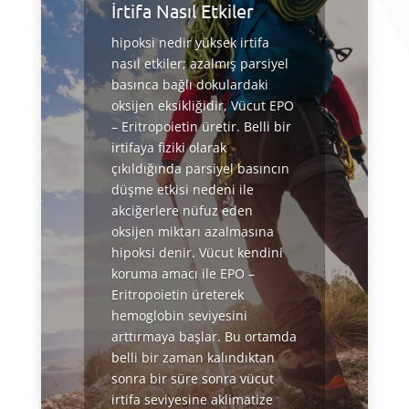
İrtifa Nasıl Etkiler
hipoksi nedir yüksek irtifa
nasıl etkiler; azalmış parsiyel
basınca bağlı dokulardaki
oksijen eksikliğidir, Vücut EPO
– Eritropoietin üretir. Belli bir
irtifaya fiziki olarak
çıkıldığında parsiyel basıncın
düşme etkisi nedeni ile
akciğerlere nüfuz eden
oksijen miktarı azalmasına
hipoksi denir. Vücut kendini
koruma amacı ile EPO –
Eritropoietin üreterek
hemoglobin seviyesini
arttırmaya başlar. Bu ortamda
belli bir zaman kalındıktan
sonra bir süre sonra vücut
irtifa seviyesine aklimatize