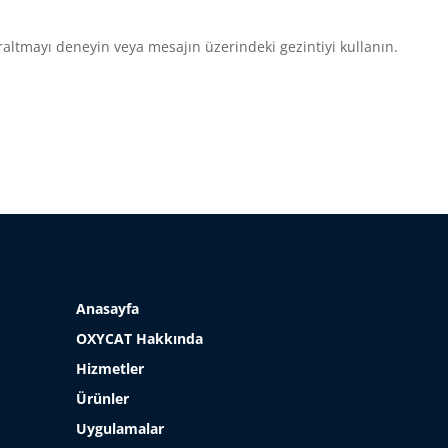
altmayı deneyin veya mesajın üzerindeki gezintiyi kullanın.
Anasayfa
OXYCAT Hakkında
Hizmetler
Ürünler
Uygulamalar