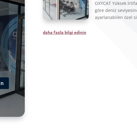
OXYCAT Yüksek İrtifa
göre deniz seviyesi
ayarlanabilen özel s
daha fazla bilgi edinin
in