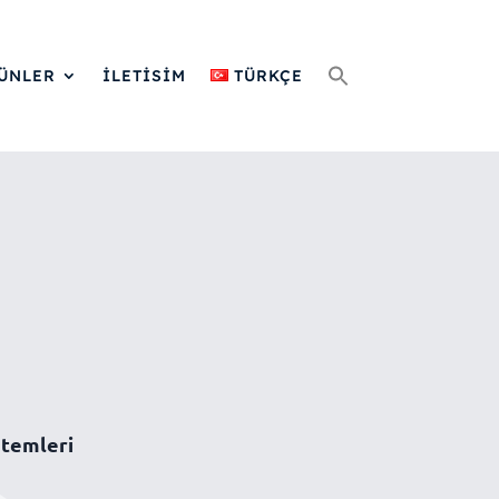
Search
for:
ÜNLER
İLETİSİM
TÜRKÇE
stemleri