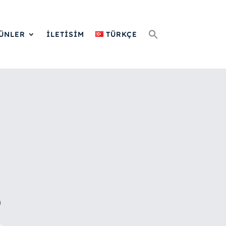
Search
for:
ÜNLER
İLETİSİM
TÜRKÇE
a