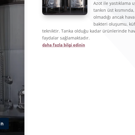
Azot ile yastıklama
tankın üst kısmında,
olmadığı ancak havan
bakteri oluşumu, küf 
tekniktir. Tanka olduğu kadar ürünlerinde hav
faydalar sağlamaktadır.
daha fazla bilgi edinin
in