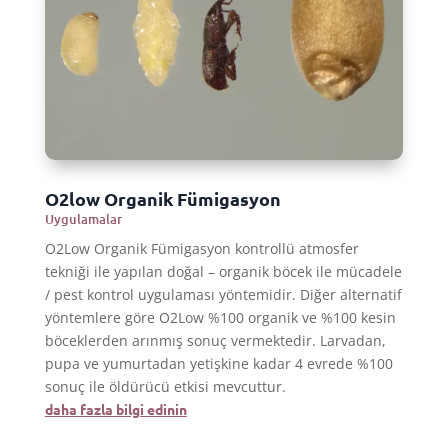
O2low Organik Fümigasyon
Uygulamalar
O2Low Organik Fümigasyon kontrollü atmosfer
tekniği ile yapılan doğal – organik böcek ile mücadele
/ pest kontrol uygulaması yöntemidir. Diğer alternatif
yöntemlere göre O2Low %100 organik ve %100 kesin
böceklerden arınmış sonuç vermektedir. Larvadan,
pupa ve yumurtadan yetişkine kadar 4 evrede %100
sonuç ile öldürücü etkisi mevcuttur.
daha fazla bilgi edinin