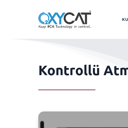
K
Kontrollü At