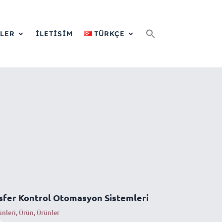
Search
for:
LER
İLETİSİM
TÜRKÇE
sfer Kontrol Otomasyon Sistemleri
ünleri
,
Ürün
,
Ürünler