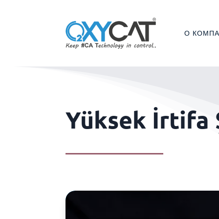
О КОМП
Yüksek İrtifa 