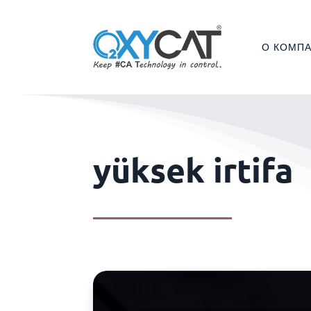
О КОМП
yüksek irtifa