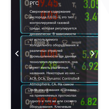
РГС
Сверхнизкое содержание
кислорода (ULO) — это тип
контролируемой газовой
среды, которая регулируется
динамически. В зависимости
от используемого
холодильного оборудования и
различных отраслей
промышленности где данная
технология применяется, она
может иметь различные
названия. Некоторые из них —
ACR, DCA, Dynamic Controlled
Atmosphere, CA. На самом
деле эти названия основаны
на применяемых протоколах
одного и того же или схожего
оборудования. Ключевым