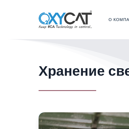
О КОМП
Хранение св