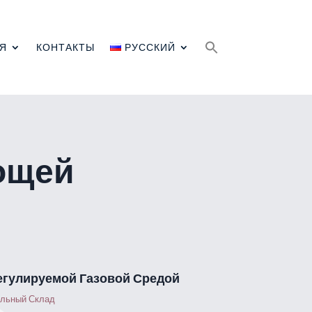
Search
for:
Я
КОНТАКТЫ
РУССКИЙ
ощей
егулируемой Газовой Средой
ильный Склад