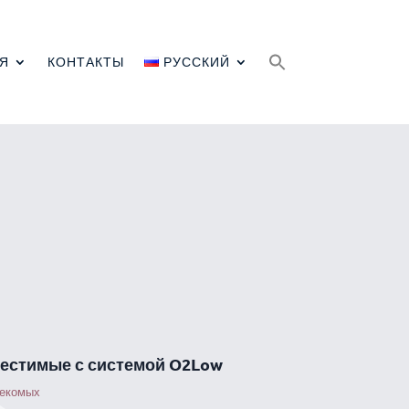
Search
for:
Я
КОНТАКТЫ
РУССКИЙ
естимые с системой O2Low
секомых