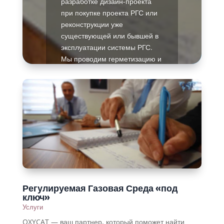
разработке дизайн-проекта
при покупке проекта РГС или
реконструкции уже
существующей или бывшей в
эксплуатации системы РГС.
Мы проводим герметизацию и
подготовку помещения для
установки системы РГС и
дальнейшую установку
системы.
Мы также обеспечиваем
обучение пользователей
системы РГC и холодильных
камер, работающих с
системой РГС, предоставляем
послепродажное
обслуживание и поддержку.
Регулируемая Газовая Среда «под
ключ»
Так же у нас работает
Услуги
круглосуточная служба
поддержки с дистанционным
OXYCAT — ваш партнер, который поможет найти