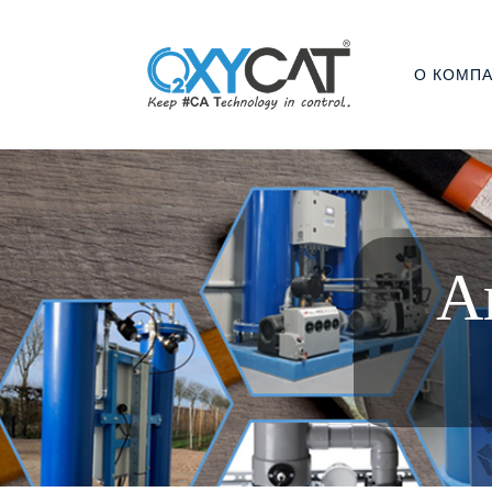
О КОМП
А