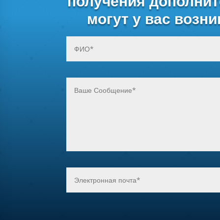
получения дополнит
могут у вас возн