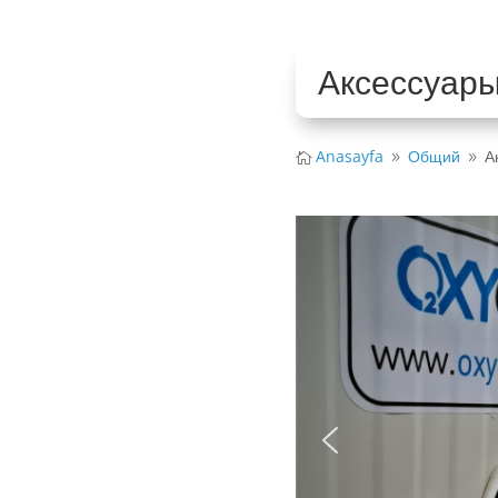
Аксессуар
Anasayfa
Общий
А

9
9