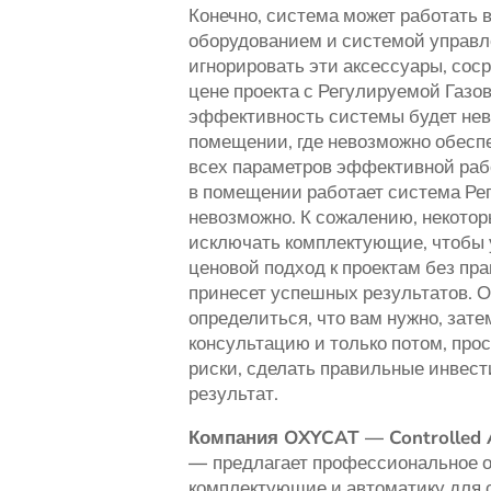
Конечно, система может работать 
оборудованием и системой управл
игнорировать эти аксессуары, сос
цене проекта с Регулируемой Газов
эффективность системы будет нев
помещении, где невозможно обесп
всех параметров эффективной рабо
в помещении работает система Ре
невозможно. К сожалению, некотор
исключать комплектующие, чтобы 
ценовой подход к проектам без пр
принесет успешных результатов. О
определиться, что вам нужно, зат
консультацию и только потом, про
риски, сделать правильные инвес
результат.
Компания OXYCAT — Controlled A
—
предлагает профессиональное 
комплектующие и автоматику для с