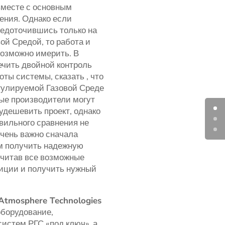
вместе с основным
ения. Однако если
редоточившись только на
ой Средой, то работа и
озможно имерить. В
ечить двойной контроль
ты системы, сказать , что
гулируемой Газовой Среде
ые производители могут
удешевить проект, однако
авильного сравнения не
чень важно сначала
ем получить надежную
считав все возможные
тиции и получить нужный
tmosphere Technologies
оборудование,
истем РГС «под ключ», а