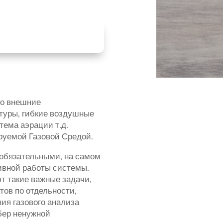
то внешние
уры, г
ибкие воздушные
стема аэрации т.д.
руемой Газовой Средой.
необязательными, на самом
ивной работы системы.
т такие важные задачи,
тов по отдельности,
ия газового анализа
бер ненужной