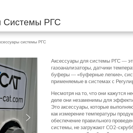
ы Системы РГС
ксессуары системы РГС
Аксессуары для системы РГС — э
газоанализаторы, датчики температ
буферы — «буферные легкие»
, си
применяемые в системах с Регули
Несмотря на то, что они кажутся 
деле они незаменимы для эффект
Это аксессуары, которые выполняю
как измерение температуры продук
обеспечение правильного проведен
системы, не загружают CO2-скруб