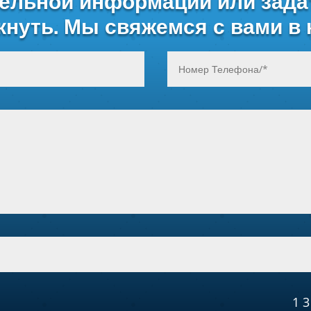
ельной информации или зада
икнуть. Мы свяжемся с вами в 
13