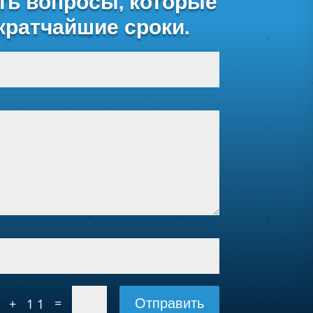
ть вопросы, которые
кратчайшие сроки.
Отправить
=
 + 11