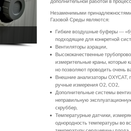
дополнительной работой в процесс
Незаменимыми принадлежностями
Газовой Среды являются:
Гибкие воздушные буферы — «б
подходящие для конкретной сис
Вентиляторы аэрации,
Высококачественные трубопрово
измерительные краны, которые 
но позволяют проводить очень в
Внешние анализаторы OXYCAT, 
ручные измерения O2, CO2,
Дополнительные системы венти
неправильную эксплуатационную
скруббер,
Температурные датчики, измер
однородность температуры во вс
температуру сердцевины плода, 