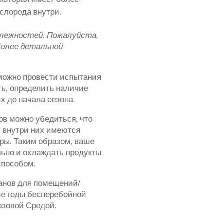
ислорода внутри.
длежностей. Пожалуйста,
более детальной
можно провести испытания
ь, определить наличие
х до начала сезона.
в можно убедиться, что
 внутри них имеются
ры. Таким образом, ваше
льно и охлаждать продукты
способом.
анов для помещений/
ие годы бесперебойной
азовой Средой.