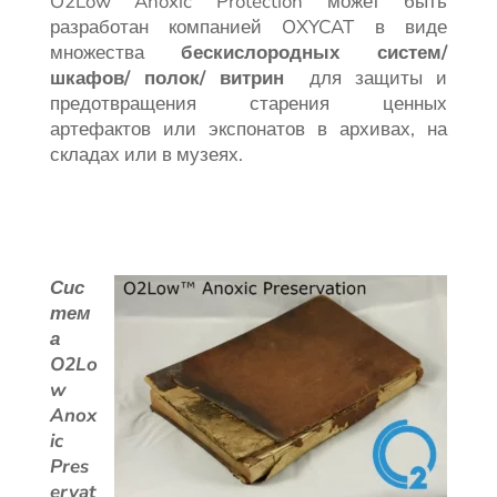
O2Low Anoxic Protection может быть
разработан компанией OXYCAT в виде
множества
бескислородных систем/
шкафов/ полок/ витрин
для защиты и
предотвращения старения ценных
артефактов или экспонатов в архивах, на
складах или в музеях.
Сис
тем
а
O2Lo
w
Anox
ic
Pres
ervat