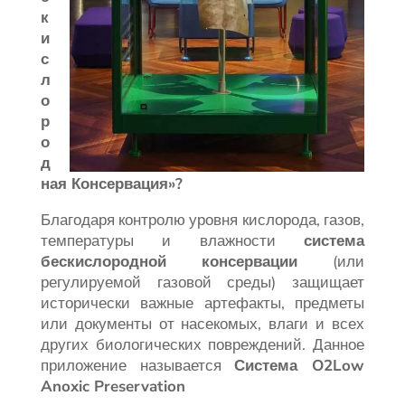
к
и
с
л
о
р
о
д
ная Консервация»?
Благодаря контролю уровня кислорода, газов,
температуры и влажности
система
бескислородной консервации
(или
регулируемой газовой среды) защищает
исторически важные артефакты, предметы
или документы от насекомых, влаги и всех
других биологических повреждений. Данное
приложение называется
Система O2Low
Anoxic Preservation