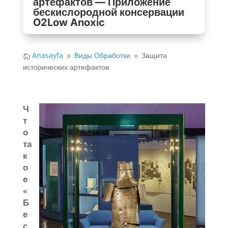
артефактов — Приложение
бескислородной консервации
O2Low Anoxic
Anasayfa
Виды Обработки
Защита

9
9
исторических артефактов
Ч
т
о
та
к
о
е
«
Б
е
с